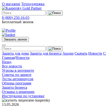
О магазине
Техподдержка
8 (800) 250-16-03
Бесплатный звонок
Заказать звонок
Меню
Защита для дома
Защита для бизнеса
Акции
Скачать
Новости
С
Главная
/
Новости
Назад
Защита
Все новости
для
Угрозы в интернете
дома
Советы по защите
Защита
Тесты антивирусов
для
Обзоры программ
бизнеса
Защита бизнеса
О
Отзывы о решениях
магазине
Инструкции по установке
Техподдержка
13.05.2026
Акции