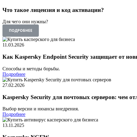
Скачать
Что такое лицензия и код активации?
Новости
Сертификаты
Оплата
Для чего они нужны?
Доставка
ПОДРОБНЕЕ
Контакты
8
11.03.2026
(800)
250-
Как Kaspersky Endpoint Security защищает от нов
16-
03
Способы и методы борьбы.
info@store-
Подробнее
kaspersky.ru
27.02.2026
Kaspersky Security для почтовых серверов: чем о
Выбор версии и нюансы внедрения.
Подробнее
13.11.2025