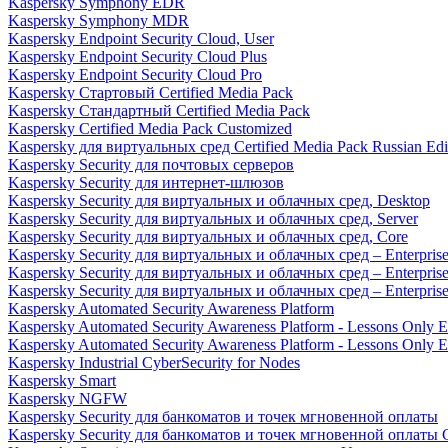
Kaspersky Symphony EDR
Kaspersky Symphony MDR
Kaspersky Endpoint Security Cloud, User
Kaspersky Endpoint Security Cloud Plus
Kaspersky Endpoint Security Cloud Pro
Kaspersky Стартовый Certified Media Pack
Kaspersky Стандартный Certified Media Pack
Kaspersky Certified Media Pack Customized
Kaspersky для виртуальных сред Certified Media Pack Russian Edi
Kaspersky Security для почтовых серверов
Kaspersky Security для интернет-шлюзов
Kaspersky Security для виртуальных и облачных сред, Desktop
Kaspersky Security для виртуальных и облачных сред, Server
Kaspersky Security для виртуальных и облачных сред, Core
Kaspersky Security для виртуальных и облачных сред – Enterpris
Kaspersky Security для виртуальных и облачных сред – Enterprise
Kaspersky Security для виртуальных и облачных сред – Enterprise 
Kaspersky Automated Security Awareness Platform
Kaspersky Automated Security Awareness Platform - Lessons Only E
Kaspersky Automated Security Awareness Platform - Lessons Only E
Kaspersky Industrial CyberSecurity for Nodes
Kaspersky Smart
Kaspersky NGFW
Kaspersky Security для банкоматов и точек мгновенной оплаты
Kaspersky Security для банкоматов и точек мгновенной оплаты C