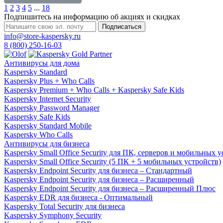
1
2
3
4
5
...
18
Подпишитесь на информацию об акциях и скидках
Подписаться
info@store-kaspersky.ru
8 (800) 250-16-03
Антивирусы для дома
Kaspersky Standard
Kaspersky Plus + Who Calls
Kaspersky Premium + Who Calls + Kaspersky Safe Kids
Kaspersky Internet Security
Kaspersky Password Manager
Kaspersky Safe Kids
Kaspersky Standard Mobile
Kaspersky Who Calls
Антивирусы для бизнеса
Kaspersky Small Office Security для ПК, серверов и мобильных 
Kaspersky Small Office Security (5 ПК + 5 мобильных устройств)
Kaspersky Endpoint Security для бизнеса – Стандартный
Kaspersky Endpoint Security для бизнеса – Расширенный
Kaspersky Endpoint Security для бизнеса – Расширенный Плюс
Kaspersky EDR для бизнеса - Оптимальный
Kaspersky Total Security для бизнеса
Kaspersky Symphony Security