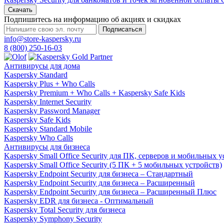
Скачать
Подпишитесь на информацию об акциях и скидках
Подписаться
info@store-kaspersky.ru
8 (800) 250-16-03
Антивирусы для дома
Kaspersky Standard
Kaspersky Plus + Who Calls
Kaspersky Premium + Who Calls + Kaspersky Safe Kids
Kaspersky Internet Security
Kaspersky Password Manager
Kaspersky Safe Kids
Kaspersky Standard Mobile
Kaspersky Who Calls
Антивирусы для бизнеса
Kaspersky Small Office Security для ПК, серверов и мобильных 
Kaspersky Small Office Security (5 ПК + 5 мобильных устройств)
Kaspersky Endpoint Security для бизнеса – Стандартный
Kaspersky Endpoint Security для бизнеса – Расширенный
Kaspersky Endpoint Security для бизнеса – Расширенный Плюс
Kaspersky EDR для бизнеса - Оптимальный
Kaspersky Total Security для бизнеса
Kaspersky Symphony Security