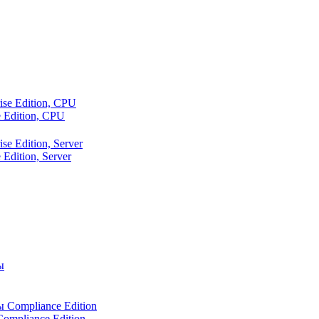
e Edition, CPU
Edition, Server
ompliance Edition