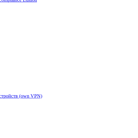
устройств (own VPN)