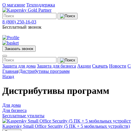
О магазине
Техподдержка
8 (800) 250-16-03
Бесплатный звонок
Заказать звонок
Меню
Защита для дома
Защита для бизнеса
Акции
Скачать
Новости
С
Главная
/
Дистрибутивы программ
Назад
Защита
для
дома
Дистрибутивы программ
Защита
для
бизнеса
Для дома
О
Для бизнеса
магазине
Бесплатные утилиты
Техподдержка
Kaspersky Small Office Security (5 ПК + 5 мобильных устройств)
Акции