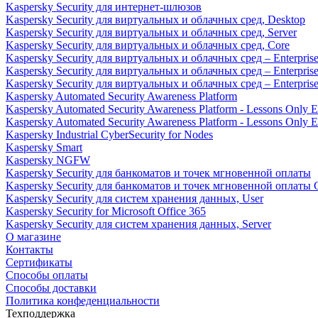
Kaspersky Security для интернет-шлюзов
Kaspersky Security для виртуальных и облачных сред, Desktop
Kaspersky Security для виртуальных и облачных сред, Server
Kaspersky Security для виртуальных и облачных сред, Core
Kaspersky Security для виртуальных и облачных сред – Enterpris
Kaspersky Security для виртуальных и облачных сред – Enterprise
Kaspersky Security для виртуальных и облачных сред – Enterprise 
Kaspersky Automated Security Awareness Platform
Kaspersky Automated Security Awareness Platform - Lessons Only E
Kaspersky Automated Security Awareness Platform - Lessons Only E
Kaspersky Industrial CyberSecurity for Nodes
Kaspersky Smart
Kaspersky NGFW
Kaspersky Security для банкоматов и точек мгновенной оплаты
Kaspersky Security для банкоматов и точек мгновенной оплаты C
Kaspersky Security для систем хранения данных, User
Kaspersky Security for Microsoft Office 365
Kaspersky Security для систем хранения данных, Server
О магазине
Контакты
Сертификаты
Способы оплаты
Способы доставки
Политика конфеденциальности
Техподдержка