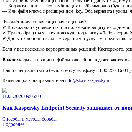
После приобретения лицензии вы получаете доступ к одному и
Скачать
— Код активации — это комбинация из 20 символов (букв 
Новости
— Или файл ключа с расширением .key. Оба варианта нужны, ч
Сертификаты
Оплата
Что даёт полученная лицензия лицензия?
Доставка
✔ Возможность установить и использовать защиту на одном ил
Контакты
✔ Право обращаться в техническую поддержку «Лаборатории 
✔ Доступ к дополнительным сервисам и услугам, предоставл
8
(800)
Если у вас несколько корпоративных решений Касперского, ре
250-
16-
Важно:
коды активации и файлы ключей не подтягиваются в акк
03
info@store-
Наши специалисты по бесплатному телефону 8-800-250-16-03 р
kaspersky.ru
Ваши запросы направляйте на
info@store-kaspersky.ru
11.03.2026 09:05:00
Как Kaspersky Endpoint Security защищает от нов
Способы и методы борьбы.
Подробнее