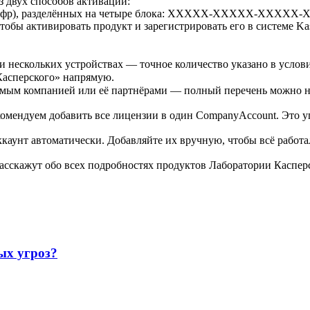
з двух способов активации:
и цифр), разделённых на четыре блока: XXXXX-XXXXX-XXXXX
тобы активировать продукт и зарегистрировать его в системе Ka
и нескольких устройствах — точное количество указано в услов
Касперского» напрямую.
яемым компанией или её партнёрами — полный перечень можно 
комендуем добавить все лицензии в один CompanyAccount. Это у
аунт автоматически. Добавляйте их вручную, чтобы всё работал
асскажут обо всех подробностях продуктов Лаборатории Касперс
ых угроз?