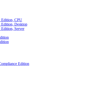
e Edition, CPU
 Edition, Desktop
Edition, Server
dition
dition
ompliance Edition