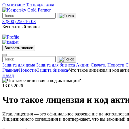
О магазине
Техподдержка
8 (800) 250-16-03
Бесплатный звонок
Заказать звонок
Меню
Защита для дома
Защита для бизнеса
Акции
Скачать
Новости
С
Главная
/
Новости
/
Защита бизнеса
/
Что такое лицензия и код акт
Назад
Защита
для
13.05.2026
дома
Защита
для
Что такое лицензия и код акт
бизнеса
О
магазине
Итак, лицензия — это официальное разрешение на использован
Техподдержка
Лицензионного соглашения и подтверждает, что вы законный п
Акции