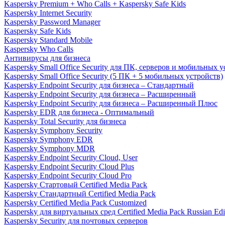
Kaspersky Premium + Who Calls + Kaspersky Safe Kids
Kaspersky Internet Security
Kaspersky Password Manager
Kaspersky Safe Kids
Kaspersky Standard Mobile
Kaspersky Who Calls
Антивирусы для бизнеса
Kaspersky Small Office Security для ПК, серверов и мобильных 
Kaspersky Small Office Security (5 ПК + 5 мобильных устройств)
Kaspersky Endpoint Security для бизнеса – Стандартный
Kaspersky Endpoint Security для бизнеса – Расширенный
Kaspersky Endpoint Security для бизнеса – Расширенный Плюс
Kaspersky EDR для бизнеса - Оптимальный
Kaspersky Total Security для бизнеса
Kaspersky Symphony Security
Kaspersky Symphony EDR
Kaspersky Symphony MDR
Kaspersky Endpoint Security Cloud, User
Kaspersky Endpoint Security Cloud Plus
Kaspersky Endpoint Security Cloud Pro
Kaspersky Стартовый Certified Media Pack
Kaspersky Стандартный Certified Media Pack
Kaspersky Certified Media Pack Customized
Kaspersky для виртуальных сред Certified Media Pack Russian Edi
Kaspersky Security для почтовых серверов