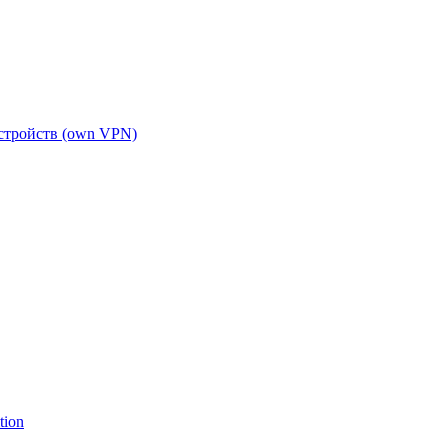
устройств (own VPN)
tion