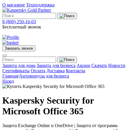
О магазине
Техподдержка
8 (800) 250-16-03
Бесплатный звонок
Заказать звонок
Меню
Защита для дома
Защита для бизнеса
Акции
Скачать
Новости
Сертификаты
Оплата
Доставка
Контакты
Главная
/
Антивирусы для бизнеса
Защита
Назад
для
дома
Защита
для
Kaspersky Security for
бизнеса
О
Microsoft Office 365
магазине
Техподдержка
Защита Exchange Online и OneDrive | Защита от программ-
Акции