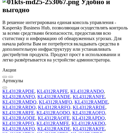
Удобно и
выгодно
В решение интегрирована единая консоль управления -
Kaspersky Business Hub, позволяющая осуществлять контроль
за всеми средствами безопасности, предоставляя всю
статистику и информацию об обнаруженных угрозах. Для
начала работы Вам не потребуется вкладывать средства в
дополнительную инфраструктуру или устанавливать
дистрибутив продукта. Продукт прост в использовании и
легко развёртывается на устройстве администратора.
Акции
Артикулы
KL4312RAPDE
,
KL4312RAPFE
,
KL4312RANDQ
,
KL4312RANFQ
,
KL4312RANDE
,
KL4312RANFE
,
KL4312RAMDQ
,
KL4312RAMFQ
,
KL4312RAMDE
,
KL4312RARDQ
,
KL4312RARFQ
,
KL4312RARDE
,
KL4312RARFE
,
KL4312RAQDQ
,
KL4312RAQFQ
,
KL4312RAQDE
,
KL4312RAQFE
,
KL4312RAPDQ
,
KL4312RAPFQ
,
KL4312RAMFE
,
KL4312RAKDQ
,
KL4312RAKFQ
,
KL4312RAKDE
,
KL4312RAKFE
,