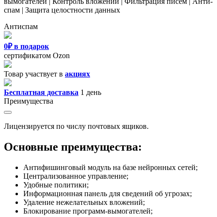
вымогателей | Контроль вложений | Фильтрация писем | Анти-
Скачать
спам | Защита целостности данных
Новости
Сертификаты
Антиспам
Оплата
Доставка
0
₽ в подарок
Контакты
сертификатом Ozon
8
Товар участвует в
акциях
(800)
250-
Бесплатная доставка
1 день
16-
Преимущества
03
info@store-
kaspersky.ru
Лицензируется по числу почтовых ящиков.
Основные преимущества:
Антифишинговый модуль на базе нейронных сетей;
Централизованное управление;
Удобные политики;
Информационная панель для сведений об угрозах;
Удаление нежелательных вложений;
Блокирование программ-вымогателей;