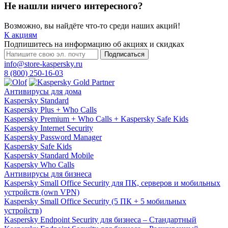
Не нашли ничего интересного?
Возможно, вы найдёте что-то среди наших акций!
К акциям
Подпишитесь на информацию об акциях и скидках
Подписаться
info@store-kaspersky.ru
8 (800) 250-16-03
Антивирусы для дома
Kaspersky Standard
Kaspersky Plus + Who Calls
Kaspersky Premium + Who Calls + Kaspersky Safe Kids
Kaspersky Internet Security
Kaspersky Password Manager
Kaspersky Safe Kids
Kaspersky Standard Mobile
Kaspersky Who Calls
Антивирусы для бизнеса
Kaspersky Small Office Security для ПК, серверов и мобильных
устройств (own VPN)
Kaspersky Small Office Security (5 ПК + 5 мобильных
устройств)
Kaspersky Endpoint Security для бизнеса – Стандартный