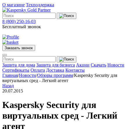
О магазине
Техподдержка
8 (800) 250-16-03
Бесплатный звонок
Заказать звонок
Меню
Защита для дома
Защита для бизнеса
Акции
Скачать
Новости
Сертификаты
Оплата
Доставка
Контакты
Главная
/
Новости
/
Обзоры программ
/
Kaspersky Security для
Защита
виртуальных сред - Легкий агент
для
Назад
дома
20.07.2015
Защита
для
бизнеса
Kaspersky Security для
О
магазине
виртуальных сред - Легкий
Техподдержка
агент
Акции