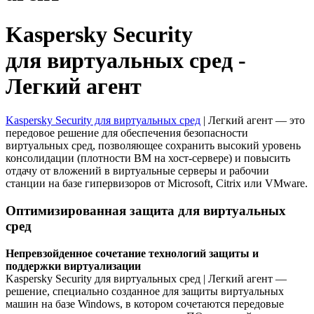
Скачать
Новости
Kaspersky Security
Сертификаты
Оплата
для виртуальных сред -
Доставка
Контакты
Легкий агент
8
(800)
Kaspersky Security для виртуальных сред
| Легкий агент — это
250-
передовое решение для обеспечения безопасности
16-
виртуальных сред, позволяющее сохранить высокий уровень
03
консолидации (плотности ВМ на хост-сервере) и повысить
info@store-
отдачу от вложений в виртуальные серверы и рабочии
kaspersky.ru
станции на базе гипервизоров от Microsoft, Citrix или VMware.
Оптимизированная защита для виртуальных
сред
Непревзойденное сочетание технологий защиты и
поддержки виртуализации
Kaspersky Security для виртуальных сред | Легкий агент —
решение, специально созданное для защиты виртуальных
машин на базе Windows, в котором сочетаются передовые