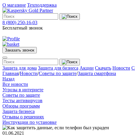
О магазине
Техподдержка
8 (800) 250-16-03
Бесплатный звонок
Заказать звонок
Меню
Защита для дома
Защита для бизнеса
Акции
Скачать
Новости
С
Главная
/
Новости
/
Советы по защите
/
Защита смартфона
Назад
Защита
Все новости
для
Угрозы в интернете
дома
Советы по защите
Защита
Тесты антивирусов
для
Обзоры программ
бизнеса
Защита бизнеса
О
Отзывы о решениях
магазине
Инструкции по установке
Техподдержка
01.06.2021
Акции