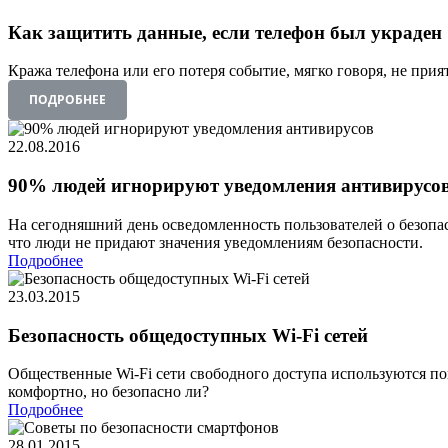
Скачать
Как защитить данные, если телефон был украден
Новости
Сертификаты
Оплата
Кража телефона или его потеря событие, мягко говоря, не при
Доставка
ПОДРОБНЕЕ
Контакты
8
22.08.2016
(800)
250-
90% людей игнорируют уведомления антивирусо
16-
03
На сегодняшний день осведомленность пользователей о безопа
info@store-
что люди не придают значения уведомлениям безопасности.
kaspersky.ru
Подробнее
23.03.2015
Безопасность общедоступных Wi-Fi сетей
Общественные Wi-Fi сети свободного доступа используются повс
комфортно, но безопасно ли?
Подробнее
28.01.2015