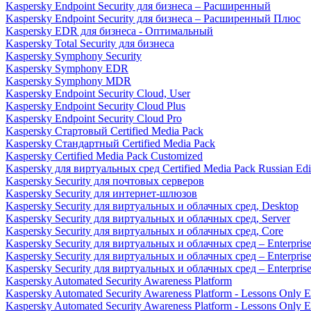
Kaspersky Endpoint Security для бизнеса – Расширенный
Kaspersky Endpoint Security для бизнеса – Расширенный Плюс
Kaspersky EDR для бизнеса - Оптимальный
Kaspersky Total Security для бизнеса
Kaspersky Symphony Security
Kaspersky Symphony EDR
Kaspersky Symphony MDR
Kaspersky Endpoint Security Cloud, User
Kaspersky Endpoint Security Cloud Plus
Kaspersky Endpoint Security Cloud Pro
Kaspersky Стартовый Certified Media Pack
Kaspersky Стандартный Certified Media Pack
Kaspersky Certified Media Pack Customized
Kaspersky для виртуальных сред Certified Media Pack Russian Edi
Kaspersky Security для почтовых серверов
Kaspersky Security для интернет-шлюзов
Kaspersky Security для виртуальных и облачных сред, Desktop
Kaspersky Security для виртуальных и облачных сред, Server
Kaspersky Security для виртуальных и облачных сред, Core
Kaspersky Security для виртуальных и облачных сред – Enterpris
Kaspersky Security для виртуальных и облачных сред – Enterprise
Kaspersky Security для виртуальных и облачных сред – Enterprise 
Kaspersky Automated Security Awareness Platform
Kaspersky Automated Security Awareness Platform - Lessons Only E
Kaspersky Automated Security Awareness Platform - Lessons Only E