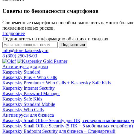
Советы по безопасности смартфонов
Современные смартфоны способны выполнять намного больше з
появление новых рисков.
Подробнее
Подпишитесь на информацию об акциях и скидках
Подписаться
info@store-kaspersky.ru
8 (800) 250-16-03
Антивирусы для дома
Kaspersky Standard
Kaspersky Plus + Who Calls
Kaspersky Premium + Who Calls + Kaspersky Safe Kids
Kaspersky Internet Security
Kaspersky Password Manager
Kaspersky Safe Kids
Kaspersky Standard Mobile
Kaspersky Who Calls
Антивирусы для бизнеса
Kaspersky Small Office Security для ПК, серверов и мобильных 
Kaspersky Small Office Security (5 ПК + 5 мобильных устройств)
Kaspersky Endpoint Security для бизнеса – Стандартный