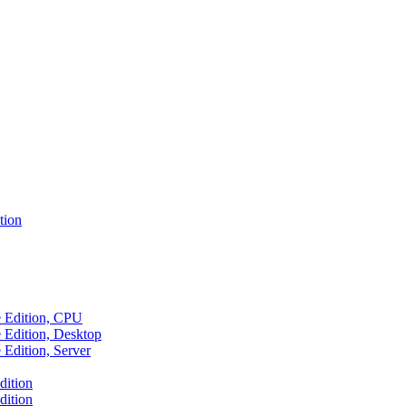
tion
e Edition, CPU
 Edition, Desktop
Edition, Server
dition
dition