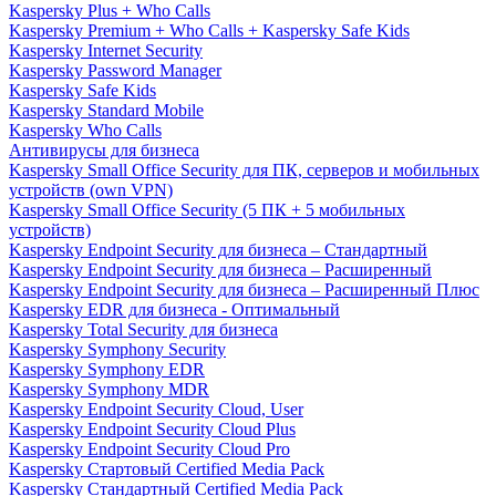
Kaspersky Plus + Who Calls
Kaspersky Premium + Who Calls + Kaspersky Safe Kids
Kaspersky Internet Security
Kaspersky Password Manager
Kaspersky Safe Kids
Kaspersky Standard Mobile
Kaspersky Who Calls
Антивирусы для бизнеса
Kaspersky Small Office Security для ПК, серверов и мобильных
устройств (own VPN)
Kaspersky Small Office Security (5 ПК + 5 мобильных
устройств)
Kaspersky Endpoint Security для бизнеса – Стандартный
Kaspersky Endpoint Security для бизнеса – Расширенный
Kaspersky Endpoint Security для бизнеса – Расширенный Плюс
Kaspersky EDR для бизнеса - Оптимальный
Kaspersky Total Security для бизнеса
Kaspersky Symphony Security
Kaspersky Symphony EDR
Kaspersky Symphony MDR
Kaspersky Endpoint Security Cloud, User
Kaspersky Endpoint Security Cloud Plus
Kaspersky Endpoint Security Cloud Pro
Kaspersky Стартовый Certified Media Pack
Kaspersky Стандартный Certified Media Pack