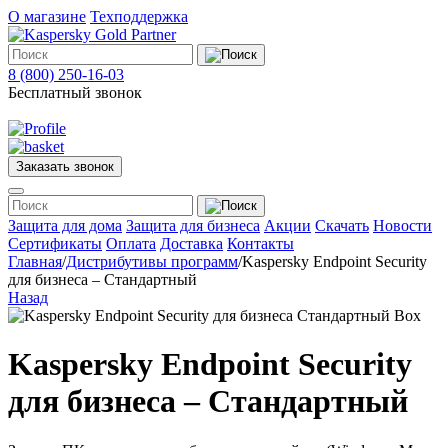
О магазине
Техподдержка
8 (800) 250-16-03
Бесплатный звонок
Заказать звонок
Меню
Защита для дома
Защита для бизнеса
Акции
Скачать
Новости
Сертификаты
Оплата
Доставка
Контакты
Главная
/
Дистрибутивы программ
/
Kaspersky Endpoint Security
Защита
для бизнеса – Стандартный
для
Назад
дома
Защита
для
бизнеса
Kaspersky Endpoint Security
О
магазине
для бизнеса – Стандартный
Техподдержка
Акции