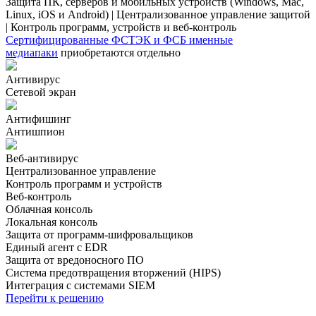
Защита ПК, серверов и мобильных устройств (Windows, Mac,
Скачать
Linux, iOS и Android) | Централизованное управление защитой
Новости
| Контроль программ, устройств и веб-контроль
Сертификаты
Сертифицированные ФСТЭК и ФСБ именные
Оплата
медиапаки
приобретаются отдельно
Доставка
Контакты
Антивирус
Сетевой экран
8
(800)
Антифишинг
250-
Антишпион
16-
03
Веб-антивирус
info@store-
Централизованное управление
kaspersky.ru
Контроль программ и устройств
Веб-контроль
Облачная консоль
Локальная консоль
Защита от программ-шифровальщиков
Единый агент с EDR
Защита от вредоносного ПО
Система предотвращения вторжений (HIPS)
Интеграция с системами SIEM
Перейти к решению