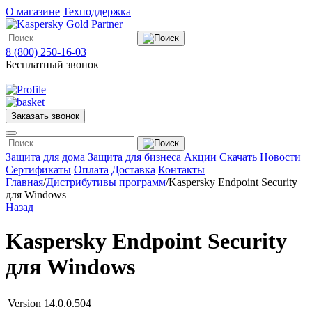
О магазине
Техподдержка
8 (800) 250-16-03
Бесплатный звонок
Заказать звонок
Меню
Защита для дома
Защита для бизнеса
Акции
Скачать
Новости
Сертификаты
Оплата
Доставка
Контакты
Главная
/
Дистрибутивы программ
/
Kaspersky Endpoint Security
Защита
для Windows
для
Назад
дома
Защита
для
Kaspersky Endpoint Security
бизнеса
О
для Windows
магазине
Техподдержка
Version 14.0.0.504 |
Акции