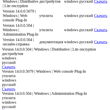
Windows | Distributive
дистрибутив
windows
русский
Скачать
Скачать
| Lite encryption
Новости
Version 14.0.0.5079 |
Сертификаты
Windows | Web
утилита
windows
русский
Скачать
Оплата
console Plug-In
Доставка
Контакты
Version 14.0.0.504 |
Windows |
утилита
windows
русский
Скачать
8
Administration Plug-In
(800)
Version 14.0.0.504 |
документация
windows
русский
Скачать
250-
онлайн-справка
16-
Version 14.0.0.504 | Windows | Distributive | Lite encryption
03
дистрибутив
info@store-
windows
kaspersky.ru
русский
Скачать
Version 14.0.0.5079 | Windows | Web console Plug-In
утилита
windows
русский
Скачать
Version 14.0.0.504 | Windows | Administration Plug-In
утилита
windows
русский