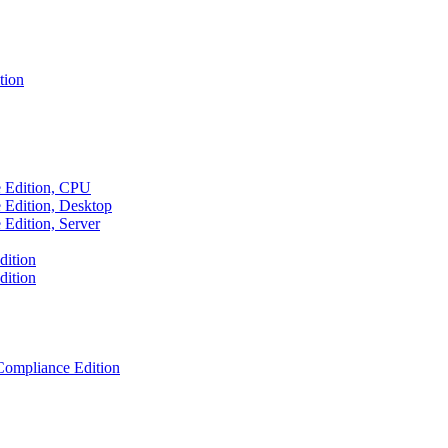
tion
e Edition, CPU
 Edition, Desktop
Edition, Server
dition
dition
ompliance Edition