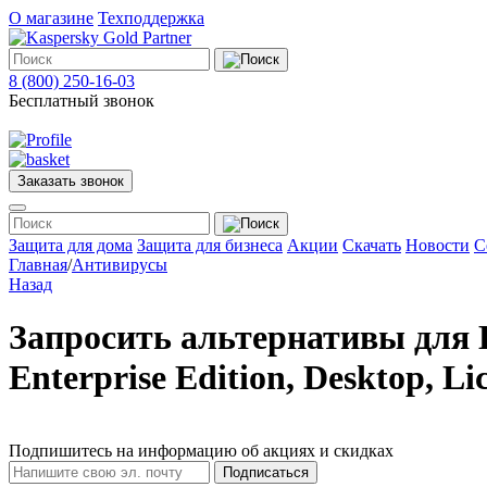
О магазине
Техподдержка
8 (800) 250-16-03
Бесплатный звонок
Заказать звонок
Меню
Защита для дома
Защита для бизнеса
Акции
Скачать
Новости
С
Главная
/
Антивирусы
Назад
Защита
для
дома
Запросить альтернативы для K
Защита
для
Enterprise Edition, Desktop, Li
бизнеса
О
магазине
Техподдержка
Подпишитесь на информацию об акциях и скидках
Подписаться
Акции