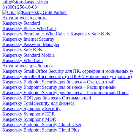
info@store-kaspersky.ru
Скачать
8 (800) 250-16-03
Новости
Сертификаты
Антивирусы для дома
Оплата
Kaspersky Standard
Доставка
Kaspersky Plus + Who Calls
Контакты
Kaspersky Premium + Who Calls + Kaspersky Safe Kids
Kaspersky Internet Security
8
Kaspersky Password Manager
(800)
Kaspersky Safe Kids
250-
Kaspersky Standard Mobile
16-
Kaspersky Who Calls
03
Антивирусы для бизнеса
info@store-
Kaspersky Small Office Security для ПК, серверов и мобильных 
kaspersky.ru
Kaspersky Small Office Security (5 ПК + 5 мобильных устройств)
Kaspersky Endpoint Security для бизнеса – Стандартный
Kaspersky Endpoint Security для бизнеса – Расширенный
Kaspersky Endpoint Security для бизнеса – Расширенный Плюс
Kaspersky EDR для бизнеса - Оптимальный
Kaspersky Total Security для бизнеса
Kaspersky Symphony Security
Kaspersky Symphony EDR
Kaspersky Symphony MDR
Kaspersky Endpoint Security Cloud, User
Kaspersky Endpoint Security Cloud Plus