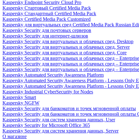
Kaspersky Endpoint Security Cloud Pro
Kaspersky Стартовый Certified Media Pack
Kaspersky Стандартный Certified Media Pack
Kaspersky Certified Media Pack Customized
Kaspersky для виртуальных сред Certified Media Pack Russian Edi
Kaspersky Security для почтовых серверов
Kaspersky Security для интернет-шлюзов
Kaspersky Security для виртуальных и облачных сред, Desktop
Kaspersky Security для виртуальных и облачных сред, Server
Kaspersky Security для виртуальных и облачных сред, Core
Kaspersky Security для виртуальных и облачных сред – Enterpris
Kaspersky Security для виртуальных и облачных сред – Enterprise
Kaspersky Security для виртуальных и облачных сред – Enterprise 
Kaspersky Automated Security Awareness Platform
Kaspersky Automated Security Awareness Platform - Lessons Only E
Kaspersky Automated Security Awareness Platform - Lessons Only E
Kaspersky Industrial CyberSecurity for Nodes
Kaspersky Smart
Kaspersky NGFW
Kaspersky Security для банкоматов и точек мгновенной оплаты
Kaspersky Security для банкоматов и точек мгновенной оплаты C
Kaspersky Security для систем хранения данных, User
Kaspersky Security for Microsoft Office 365
Kaspersky Security для систем хранения данных, Server
О магазине