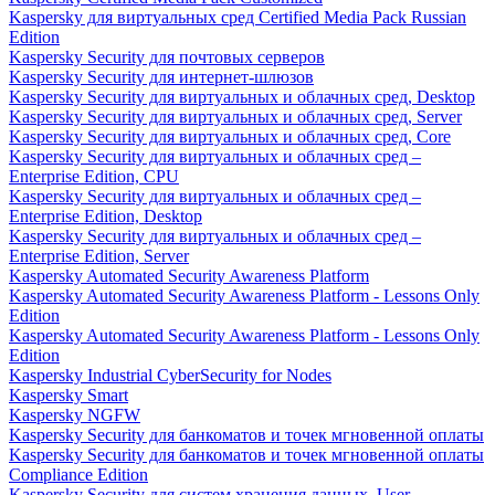
Kaspersky для виртуальных сред Certified Media Pack Russian
Edition
Kaspersky Security для почтовых серверов
Kaspersky Security для интернет-шлюзов
Kaspersky Security для виртуальных и облачных сред, Desktop
Kaspersky Security для виртуальных и облачных сред, Server
Kaspersky Security для виртуальных и облачных сред, Core
Kaspersky Security для виртуальных и облачных сред –
Enterprise Edition, CPU
Kaspersky Security для виртуальных и облачных сред –
Enterprise Edition, Desktop
Kaspersky Security для виртуальных и облачных сред –
Enterprise Edition, Server
Kaspersky Automated Security Awareness Platform
Kaspersky Automated Security Awareness Platform - Lessons Only
Edition
Kaspersky Automated Security Awareness Platform - Lessons Only
Edition
Kaspersky Industrial CyberSecurity for Nodes
Kaspersky Smart
Kaspersky NGFW
Kaspersky Security для банкоматов и точек мгновенной оплаты
Kaspersky Security для банкоматов и точек мгновенной оплаты
Compliance Edition
Kaspersky Security для систем хранения данных, User