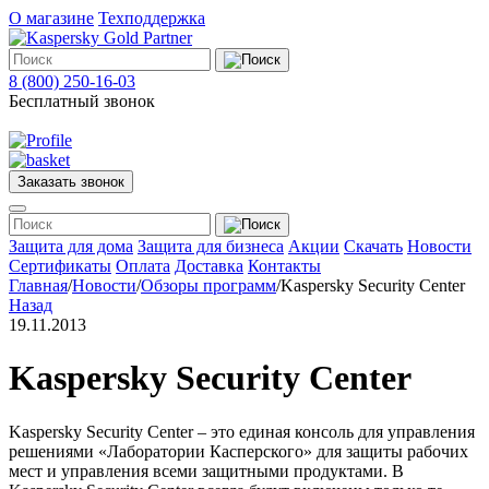
О магазине
Техподдержка
8 (800) 250-16-03
Бесплатный звонок
Заказать звонок
Меню
Защита для дома
Защита для бизнеса
Акции
Скачать
Новости
Сертификаты
Оплата
Доставка
Контакты
Главная
/
Новости
/
Обзоры программ
/
Kaspersky Security Center
Защита
Назад
для
19.11.2013
дома
Защита
для
Kaspersky Security Center
бизнеса
О
магазине
Kaspersky Security Center – это единая консоль для управления
Техподдержка
решениями «Лаборатории Касперского» для защиты рабочих
мест и управления всеми защитными продуктами. В
Акции