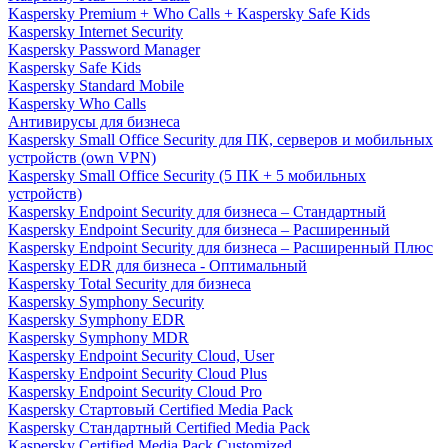
Kaspersky Premium + Who Calls + Kaspersky Safe Kids
Kaspersky Internet Security
Kaspersky Password Manager
Kaspersky Safe Kids
Kaspersky Standard Mobile
Kaspersky Who Calls
Антивирусы для бизнеса
Kaspersky Small Office Security для ПК, серверов и мобильных
устройств (own VPN)
Kaspersky Small Office Security (5 ПК + 5 мобильных
устройств)
Kaspersky Endpoint Security для бизнеса – Стандартный
Kaspersky Endpoint Security для бизнеса – Расширенный
Kaspersky Endpoint Security для бизнеса – Расширенный Плюс
Kaspersky EDR для бизнеса - Оптимальный
Kaspersky Total Security для бизнеса
Kaspersky Symphony Security
Kaspersky Symphony EDR
Kaspersky Symphony MDR
Kaspersky Endpoint Security Cloud, User
Kaspersky Endpoint Security Cloud Plus
Kaspersky Endpoint Security Cloud Pro
Kaspersky Стартовый Certified Media Pack
Kaspersky Стандартный Certified Media Pack
Kaspersky Certified Media Pack Customized