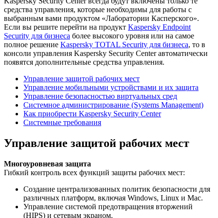
Kaspersky Security Center всегда будут включены только те
Скачать
средства управления, которые необходимы для работы с
Новости
выбранным вами продуктом «Лаборатории Касперского».
Сертификаты
Если вы решите перейти на продукт
Kaspersky Endpoint
Оплата
Security для бизнеса
более высокого уровня или на самое
Доставка
полное решение
Kaspersky TOTAL Security для бизнеса
, то в
Контакты
консоли управления Kaspersky Security Center автоматически
появятся дополнительные средства управления.
8
(800)
Управление защитой рабочих мест
250-
Управление мобильными устройствами и их защита
16-
Управление безопасностью виртуальных сред
03
Системное администрирование (Systems Management)
info@store-
Как приобрести Kaspersky Security Center
kaspersky.ru
Системные требования
Управление защитой рабочих мест
Многоуровневая защита
Гибкий контроль всех функций защиты рабочих мест:
Создание централизованных политик безопасности для
различных платформ, включая Windows, Linux и Mac.
Управление системой предотвращения вторжений
(HIPS) и сетевым экраном.