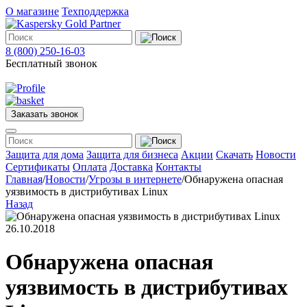
О магазине
Техподдержка
8 (800) 250-16-03
Бесплатный звонок
Заказать звонок
Меню
Защита для дома
Защита для бизнеса
Акции
Скачать
Новости
Сертификаты
Оплата
Доставка
Контакты
Главная
/
Новости
/
Угрозы в интернете
/
Обнаружена опасная
Защита
уязвимость в дистрибутивах Linux
для
Назад
дома
Защита
26.10.2018
для
бизнеса
О
Обнаружена опасная
магазине
Техподдержка
уязвимость в дистрибутивах
Акции