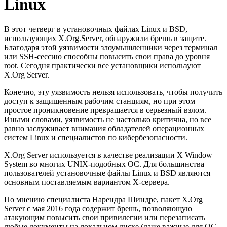
Linux
Скачать
Новости
Сертификаты
В этот четверг в установочных файлах Linux и BSD,
Оплата
использующих X.Org.Server, обнаружили брешь в защите.
Доставка
Благодаря этой уязвимости злоумышленники через терминал
Контакты
или SSH-сессию способны повысить свои права до уровня
root. Сегодня практически все установщики используют
8
X.Org Server.
(800)
250-
Конечно, эту уязвимость нельзя использовать, чтобы получить
16-
доступ к защищенным рабочим станциям, но при этом
03
простое проникновение превращается в серьезный взлом.
info@store-
Иными словами, уязвимость не настолько критична, но все
kaspersky.ru
равно заслуживает внимания обладателей операционных
систем Linux и специалистов по кибербезопасности.
X.Org Server используется в качестве реализации X Window
System во многих UNIX-подобных ОС. Для большинства
пользователей установочные файлы Linux и BSD являются
основным поставляемым вариантом X-сервера.
По мнению специалиста Нарендра Шиндре, пакет X.Org
Server с мая 2016 года содержит брешь, позволяющую
атакующим повысить свои привилегии или перезаписать
любые документы на локальном диске (даже важные для ОС