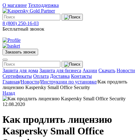
О магазине
Техподдержка
8 (800) 250-16-03
Бесплатный звонок
Заказать звонок
Меню
Защита для дома
Защита для бизнеса
Акции
Скачать
Новости
Сертификаты
Оплата
Доставка
Контакты
Главная
/
Новости
/
Инструкции по установке
/
Как продлить
Защита
лицензию Kaspersky Small Office Security
для
Назад
дома
Защита
12.08.2020
для
бизнеса
О
Как продлить лицензию
магазине
Техподдержка
Kaspersky Small Office
Акции