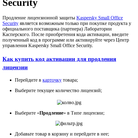
Security
Скачать
Новости
Сертификаты
Продление лицензионной защиты
Kaspersky Small Office
Оплата
Security
является возможным только при покупке продукта у
Доставка
официального поставщика (партнера) Лаборатории
Контакты
Касперского. После приобретения кода активации, введите
полученный код в программе или активируйте через Центр
8
управления Kaspersky Small Office Security.
(800)
250-
Как купить код активации для продления
16-
03
лицензии
info@store-
kaspersky.ru
Перейдите в
карточку
товара;
Выберите текущее количество лицензий;
Выберите «
Продление
» в Типе лицензии;
Добавьте товар в корзину и перейдите в нее;