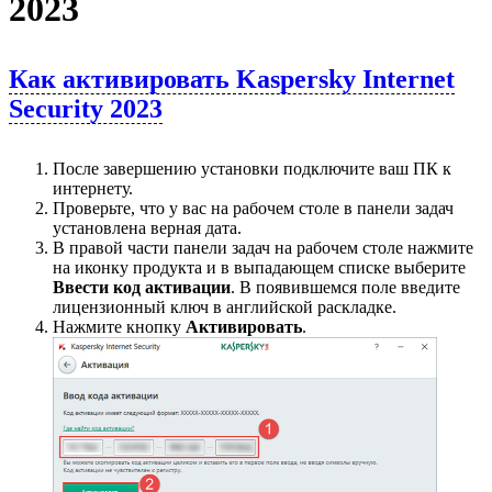
2023
Скачать
Новости
Сертификаты
Оплата
Как активировать Kaspersky Internet
Доставка
Security 2023
Контакты
8
После завершению установки подключите ваш ПК к
(800)
интернету.
250-
Проверьте, что у вас на рабочем столе в панели задач
16-
установлена верная дата.
03
В правой части панели задач на рабочем столе нажмите
info@store-
на иконку продукта и в выпадающем списке выберите
kaspersky.ru
Ввести код активации
. В появившемся поле введите
лицензионный ключ в английской раскладке.
Нажмите кнопку
Активировать
.