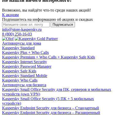
Не нашли ничего интересного?
Возможно, вы найдёте что-то среди наших акций!
К акциям
Подпишитесь на информацию об акциях и скидках
Подписаться
info@store-kaspersky.ru
8 (800) 250-16-03
Антивирусы для дома
Kaspersky Standard
Kaspersky Plus + Who Calls
Kaspersky Premium + Who Calls + Kaspersky Safe Kids
Kaspersky Internet Security
Kaspersky Password Manager
Kaspersky Safe Kids
Kaspersky Standard Mobile
Kaspersky Who Calls
Антивирусы для бизнеса
Kaspersky Small Office Security для ПК, серверов и мобильных
устройств (own VPN)
Kaspersky Small Office Security (5 ПК + 5 мобильных
устройств)
Kaspersky Endpoint Security для бизнеса – Стандартный
Kaspersky Endpoint Security для бизнеса – Расширенный