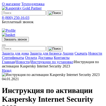
О магазине
Техподдержка
8 (800) 250-16-03
Бесплатный звонок
Заказать звонок
Меню
Защита для дома
Защита для бизнеса
Акции
Скачать
Новости
Сертификаты
Оплата
Доставка
Контакты
Главная
/
Новости
/
Инструкции по установке
/
Инструкция по
Защита
активации Kaspersky Internet Security 2023
для
Назад
дома
Защита
04.01.2021
для
бизнеса
О
Инструкция по активации
магазине
Техподдержка
Kaspersky Internet Security
Акции