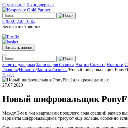
О магазине
Техподдержка
8 (800) 250-16-03
Бесплатный звонок
Заказать звонок
Меню
Защита для дома
Защита для бизнеса
Акции
Скачать
Новости
С
Главная
/
Новости
/
Защита бизнеса
/
Новый шифровальщик PonyFin
Назад
Защита
для
27.07.2020
дома
Защита
для
Новый шифровальщик PonyFi
бизнеса
О
магазине
Между 3-м и 4-м кварталами прошлого года средний размер вык
Техподдержка
варианты шифровальщиков требуют еще больше, особенно если 
Акции
Однако высокие затраты - это не единственная опасность, связ