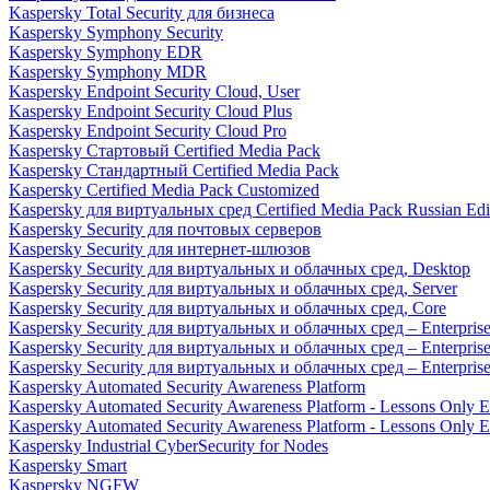
Kaspersky Total Security для бизнеса
Kaspersky Symphony Security
Kaspersky Symphony EDR
Kaspersky Symphony MDR
Kaspersky Endpoint Security Cloud, User
Kaspersky Endpoint Security Cloud Plus
Kaspersky Endpoint Security Cloud Pro
Kaspersky Стартовый Certified Media Pack
Kaspersky Стандартный Certified Media Pack
Kaspersky Certified Media Pack Customized
Kaspersky для виртуальных сред Certified Media Pack Russian Edi
Kaspersky Security для почтовых серверов
Kaspersky Security для интернет-шлюзов
Kaspersky Security для виртуальных и облачных сред, Desktop
Kaspersky Security для виртуальных и облачных сред, Server
Kaspersky Security для виртуальных и облачных сред, Core
Kaspersky Security для виртуальных и облачных сред – Enterpris
Kaspersky Security для виртуальных и облачных сред – Enterprise
Kaspersky Security для виртуальных и облачных сред – Enterprise 
Kaspersky Automated Security Awareness Platform
Kaspersky Automated Security Awareness Platform - Lessons Only E
Kaspersky Automated Security Awareness Platform - Lessons Only E
Kaspersky Industrial CyberSecurity for Nodes
Kaspersky Smart
Kaspersky NGFW