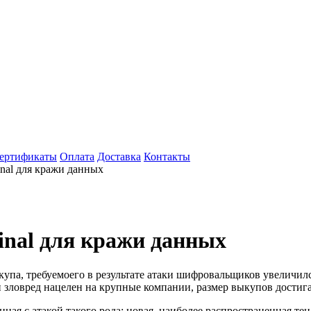
ертификаты
Оплата
Доставка
Контакты
al для кражи данных
nal для кражи данных
упа, требуемоего в результате атаки шифровальщиков увеличился
зловред нацелен на крупные компании, размер выкупов достига
анная с атакой такого рода: новая, наиболее распространенная 