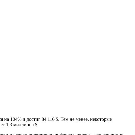
 на 104% и достиг 84 116 $. Тем не менее, некоторые
ет 1,3 миллиона $.
тенденция среди операторов шифровальщиков – это сочетание