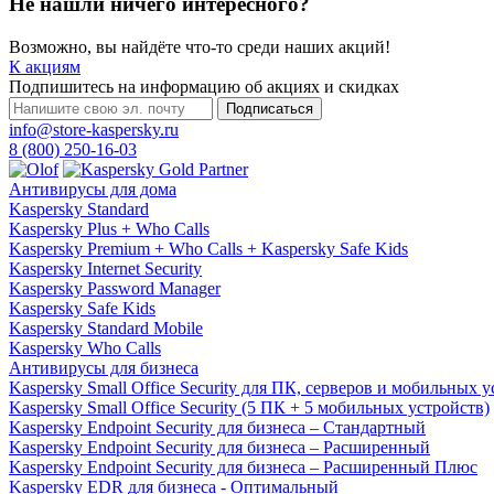
Не нашли ничего интересного?
Возможно, вы найдёте что-то среди наших акций!
К акциям
Подпишитесь на информацию об акциях и скидках
Подписаться
info@store-kaspersky.ru
8 (800) 250-16-03
Антивирусы для дома
Kaspersky Standard
Kaspersky Plus + Who Calls
Kaspersky Premium + Who Calls + Kaspersky Safe Kids
Kaspersky Internet Security
Kaspersky Password Manager
Kaspersky Safe Kids
Kaspersky Standard Mobile
Kaspersky Who Calls
Антивирусы для бизнеса
Kaspersky Small Office Security для ПК, серверов и мобильных 
Kaspersky Small Office Security (5 ПК + 5 мобильных устройств)
Kaspersky Endpoint Security для бизнеса – Стандартный
Kaspersky Endpoint Security для бизнеса – Расширенный
Kaspersky Endpoint Security для бизнеса – Расширенный Плюс
Kaspersky EDR для бизнеса - Оптимальный