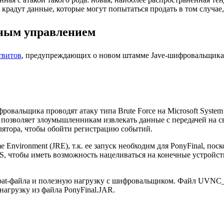
крадут данные, которые могут попытаться продать в том случае,
чным управлением
твитов
, предупреждающих о новом штамме Jave-шифровальщика 
овальщика проводят атаку типа Brute Force на Microsoft System
орая позволяет злоумышленникам извлекать данные с передачей на
ятора, чтобы обойти регистрацию событий.
Environment (JRE), т.к. ее запуск необходим для PonyFinal, поск
тобы иметь возможность нацеливаться на конечные устройства,
 bat-файла и полезную нагрузку с шифровальщиком. Файл UVNC_In
нагрузку из файла PonyFinal.JAR.