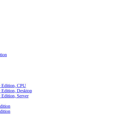
tion
e Edition, CPU
 Edition, Desktop
Edition, Server
dition
dition