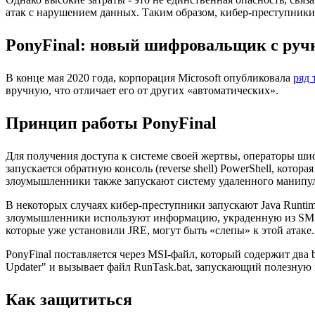
Скачать
атак с нарушением данных. Таким образом, кибер-преступники 
Новости
Сертификаты
PonyFinal: новый шифровальщик с ру
Оплата
Доставка
Контакты
В конце мая 2020 года, корпорация Microsoft опубликовала
ряд 
вручную, что отличает его от других «автоматических».
8
(800)
Принцип работы PonyFinal
250-
16-
03
Для получения доступа к системе своей жертвы, операторы шифр
info@store-
запускается обратную консоль (reverse shell) PowerShell, кот
kaspersky.ru
злоумышленники также запускают систему удаленного манипул
В некоторых случаях кибер-преступники запускают Java Runtime 
злоумышленники используют информацию, украденную из SMS, ч
которые уже установили JRE, могут быть «слепы» к этой атаке.
PonyFinal поставляется через MSI-файл, который содержит два
Updater" и вызывает файл RunTask.bat, запускающий полезную 
Как защититься