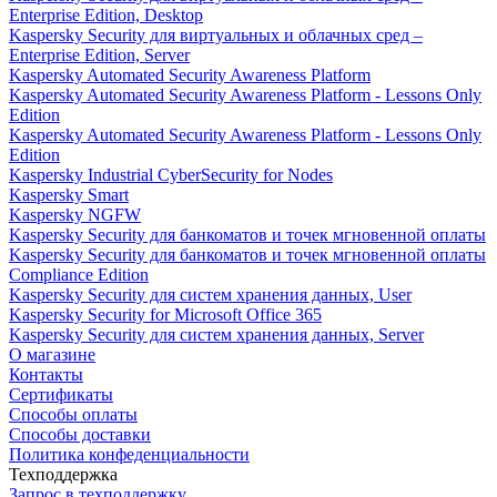
Enterprise Edition, Desktop
Kaspersky Security для виртуальных и облачных сред –
Enterprise Edition, Server
Kaspersky Automated Security Awareness Platform
Kaspersky Automated Security Awareness Platform - Lessons Only
Edition
Kaspersky Automated Security Awareness Platform - Lessons Only
Edition
Kaspersky Industrial CyberSecurity for Nodes
Kaspersky Smart
Kaspersky NGFW
Kaspersky Security для банкоматов и точек мгновенной оплаты
Kaspersky Security для банкоматов и точек мгновенной оплаты
Compliance Edition
Kaspersky Security для систем хранения данных, User
Kaspersky Security for Microsoft Office 365
Kaspersky Security для систем хранения данных, Server
О магазине
Контакты
Сертификаты
Способы оплаты
Способы доставки
Политика конфеденциальности
Техподдержка
Запрос в техподдержку