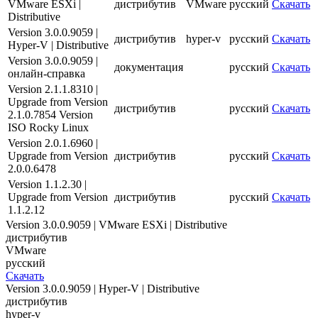
VMware ESXi |
дистрибутив
VMware
русский
Скачать
Скачать
Distributive
Новости
Version 3.0.0.9059 |
Сертификаты
дистрибутив
hyper-v
русский
Скачать
Hyper-V | Distributive
Оплата
Доставка
Version 3.0.0.9059 |
документация
русский
Скачать
Контакты
онлайн-справка
Version 2.1.1.8310 |
8
Upgrade from Version
дистрибутив
русский
Скачать
(800)
2.1.0.7854 Version
250-
ISO Rocky Linux
16-
Version 2.0.1.6960 |
03
Upgrade from Version
дистрибутив
русский
Скачать
info@store-
2.0.0.6478
kaspersky.ru
Version 1.1.2.30 |
Upgrade from Version
дистрибутив
русский
Скачать
1.1.2.12
Version 3.0.0.9059 | VMware ESXi | Distributive
дистрибутив
VMware
русский
Скачать
Version 3.0.0.9059 | Hyper-V | Distributive
дистрибутив
hyper-v