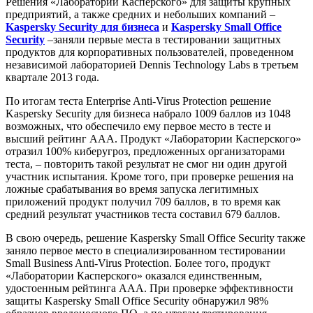
Решения «Лаборатории Касперского» для защиты крупных
Скачать
предприятий, а также средних и небольших компаний –
Новости
Kaspersky Security для бизнеса
и
Kaspersky Small Office
Сертификаты
Security
–заняли первые места в тестировании защитных
Оплата
продуктов для корпоративных пользователей, проведенном
Доставка
независимой лабораторией Dennis Technology Labs в третьем
Контакты
квартале 2013 года.
8
По итогам теста Enterprise Anti-Virus Protection решение
(800)
Kaspersky Security для бизнеса набрало 1009 баллов из 1048
250-
возможных, что обеспечило ему первое место в тесте и
16-
высший рейтинг ААА. Продукт «Лаборатории Касперского»
03
отразил 100% киберугроз, предложенных организаторами
info@store-
теста, – повторить такой результат не смог ни один другой
kaspersky.ru
участник испытания. Кроме того, при проверке решения на
ложные срабатывания во время запуска легитимных
приложений продукт получил 709 баллов, в то время как
средний результат участников теста составил 679 баллов.
В свою очередь, решение Kaspersky Small Office Security также
заняло первое место в специализированном тестировании
Small Business Anti-Virus Protection. Более того, продукт
«Лаборатории Касперского» оказался единственным,
удостоенным рейтинга ААА. При проверке эффективности
защиты Kaspersky Small Office Security обнаружил 98%