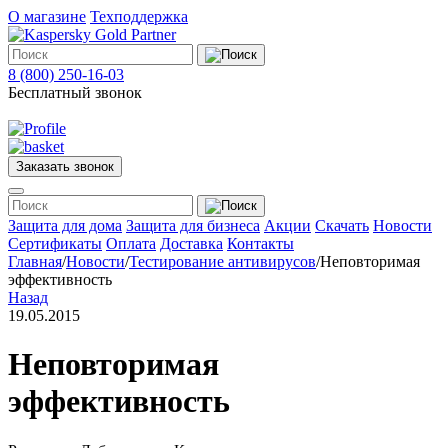
О магазине
Техподдержка
8 (800) 250-16-03
Бесплатный звонок
Заказать звонок
Меню
Защита для дома
Защита для бизнеса
Акции
Скачать
Новости
Сертификаты
Оплата
Доставка
Контакты
Главная
/
Новости
/
Тестирование антивирусов
/
Неповторимая
Защита
эффективность
для
Назад
дома
19.05.2015
Защита
для
бизнеса
Неповторимая
О
магазине
эффективность
Техподдержка
Акции