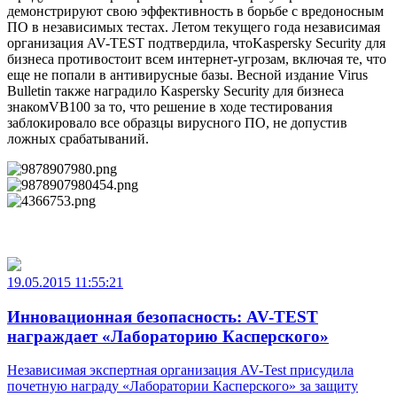
демонстрируют свою эффективность в борьбе с вредоносным
ПО в независимых тестах. Летом текущего года независимая
организация AV-TEST подтвердила, чтоKaspersky Security для
бизнеса противостоит всем интернет-угрозам, включая те, что
еще не попали в антивирусные базы. Весной издание Virus
Bulletin также наградило Kaspersky Security для бизнеса
знакомVB100 за то, что решение в ходе тестирования
заблокировало все образцы вирусного ПО, не допустив
ложных срабатываний.
19.05.2015 11:55:21
Инновационная безопасность: AV-TEST
награждает «Лабораторию Касперского»
Независимая экспертная организация AV-Test присудила
почетную награду «Лаборатории Касперского» за защиту