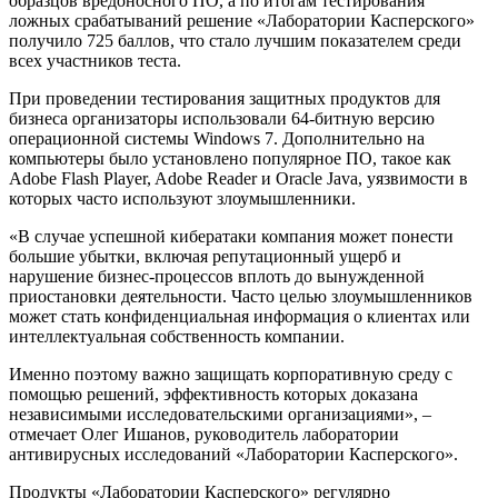
образцов вредоносного ПО, а по итогам тестирования
ложных срабатываний решение «Лаборатории Касперского»
получило 725 баллов, что стало лучшим показателем среди
всех участников теста.
При проведении тестирования защитных продуктов для
бизнеса организаторы использовали 64-битную версию
операционной системы Windows 7. Дополнительно на
компьютеры было установлено популярное ПО, такое как
Adobe Flash Player, Adobe Reader и Oracle Java, уязвимости в
которых часто используют злоумышленники.
«В случае успешной кибератаки компания может понести
большие убытки, включая репутационный ущерб и
нарушение бизнес-процессов вплоть до вынужденной
приостановки деятельности. Часто целью злоумышленников
может стать конфиденциальная информация о клиентах или
интеллектуальная собственность компании.
Именно поэтому важно защищать корпоративную среду с
помощью решений, эффективность которых доказана
независимыми исследовательскими организациями», –
отмечает Олег Ишанов, руководитель лаборатории
антивирусных исследований «Лаборатории Касперского».
Продукты «Лаборатории Касперского» регулярно